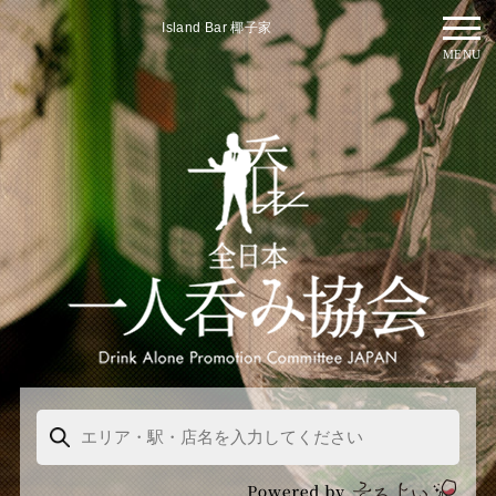
Island Bar 椰子家
MENU