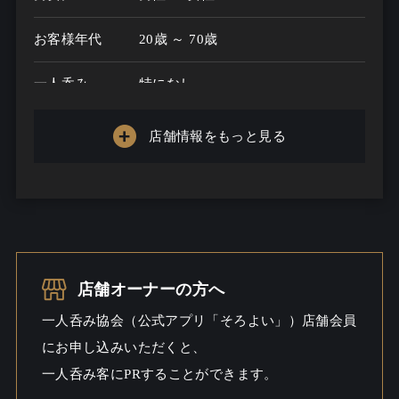
お客様年代
20歳 ～ 70歳
一人呑み
特になし
メニュー
店舗情報をもっと見る
お酒の種類
200
一人呑み予算
1000円～3000円
お酒
ビール / ウイスキー
一人呑み
しっとり
店舗オーナーの方へ
シーン
一人呑み協会（公式アプリ「そろよい」）店舗会員
にお申し込みいただくと、
一人呑み客にPRすることができます。