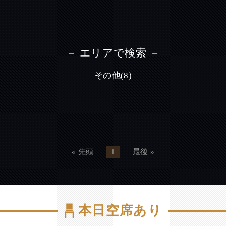
－ エリアで検索 －
その他(8)
« 先頭
1
最後 »
本日空席あり