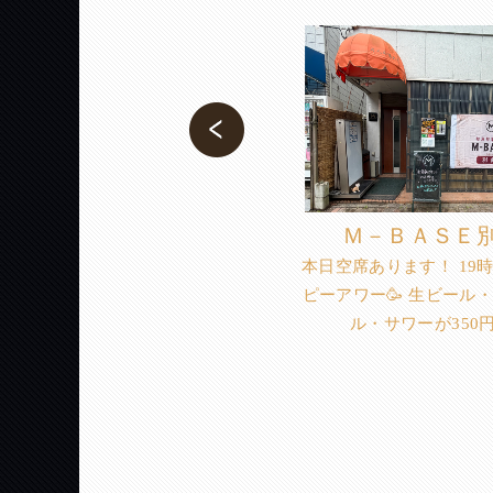
Ｍ－ＢＡＳＥ
本日空席あります！ 19
ピーアワー🥳 生ビール
マンガBar憩
ル・サワーが350円
昨日もありがとうございました！
飲みながら色々とお話出来るの楽
しい🥳 明日はお誕生日なので浴衣
で出勤する予定です💕 ではでは、
週末も善き出逢いに恵まれますよ
うに…🙏✨️