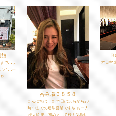
B
別館
本日空席あ
時までハッ
・ハイボー
🍺
呑み場３８５８
こんにちは！☺️ 本日は18時から23
時30までの通常営業です🙋 お一人
様大歓迎、初めまして様も気軽に