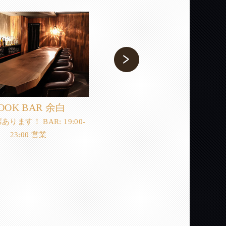
OOK BAR 余白
JIM.ROOM
ります！ BAR: 19:00-
おひとりさま歓迎 当店、ビル袖
23:00 営業
板にサインはございません。 エ
ベーター内にある会員制事務室
プレートを目印にご来店くださ
い！