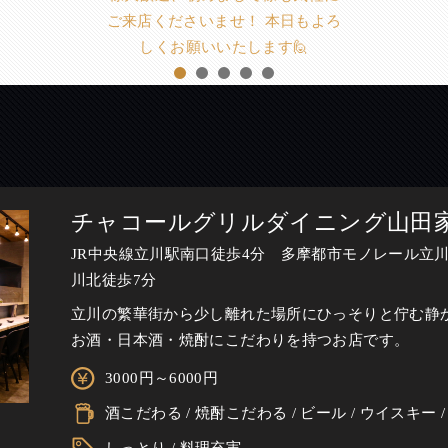
ご来店くださいませ！ 本日もよろ
しくお願いいたします🙋
チャコールグリルダイニング山田
JR中央線立川駅南口徒歩4分 多摩都市モノレール立
川北徒歩7分
立川の繁華街から少し離れた場所にひっそりと佇む静
お酒・日本酒・焼酎にこだわりを持つお店です。
3000円～6000円
酒こだわる / 焼酎こだわる / ビール / ウイスキー 
しっとり / 料理充実