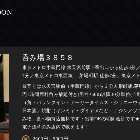
ON
呑み場３８５８
東京メトロ半蔵門線 水天宮前駅 3番出口から徒歩3分
7分／東京メトロ東西線 茅場町駅 徒歩7分／東京メト
最寄りは水天宮駅前（半蔵門線）から３分人形町駅.茅場
円1時間席料呑み放題付き(男性+500)以降30分単位(
（角・バランタイン・アーリータイムズ・ジョニーウ
日本酒／焼酎（キンミヤ・ダイヤメなど）／ジン／ソフト
み物、食べ物持込無料です・出前OKの明朗会計です★
電子煙草のみ店内で吸えます！
2000円～5000円