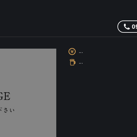
0
...
...