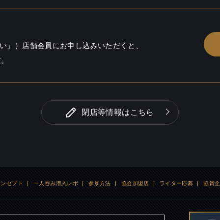
い」）店舗会員にお申し込みいただくと、
す。
閉店等情報はこちら
コンセプト
|
一人呑み潜入レポ
|
参加方法
|
協会加盟店
|
ライター応募
|
協賛