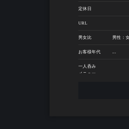
定休日
URL
男女比
男性：
お客様年代
...
一人呑み
メニュー
お酒の種類
一人呑み予算
...
お酒