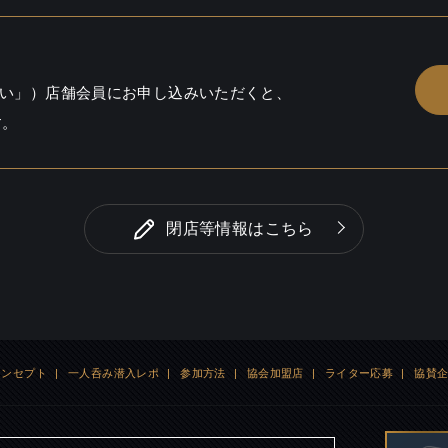
い」）店舗会員にお申し込みいただくと、
す。
閉店等情報はこちら
コンセプト
|
一人呑み潜入レポ
|
参加方法
|
協会加盟店
|
ライター応募
|
協賛