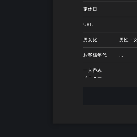
定休日
URL
男女比
男性：
お客様年代
...
一人呑み
メニュー
お酒の種類
一人呑み予算
...
お酒