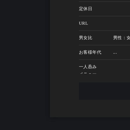
定休日
URL
男女比
男性：
お客様年代
...
一人呑み
メニュー
お酒の種類
一人呑み予算
...
お酒