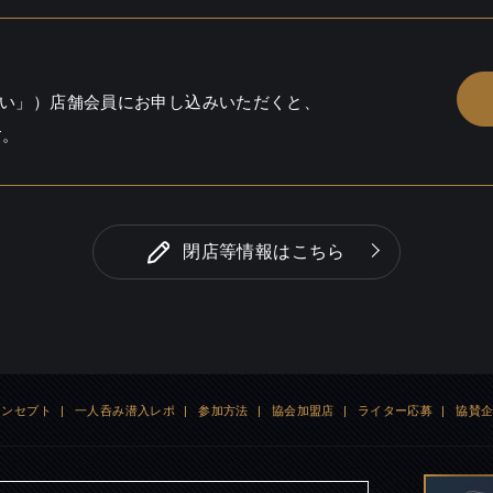
い」）店舗会員にお申し込みいただくと、
す。
閉店等情報はこちら
コンセプト
|
一人呑み潜入レポ
|
参加方法
|
協会加盟店
|
ライター応募
|
協賛