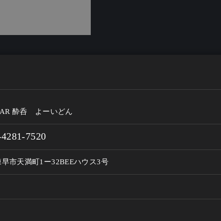
AR 酔呑 よーいどん
-4281-7520
早市天満町1ー32BEEハウス3号