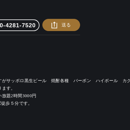
0-4281-7520
送る
すがサッポロ黒生ビール　焼酎各種　バーボン　ハイボール　カク
ます。

題2時間3000円

駅徒歩５分です。