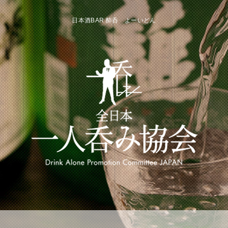
日本酒BAR 酔呑 よーいどん