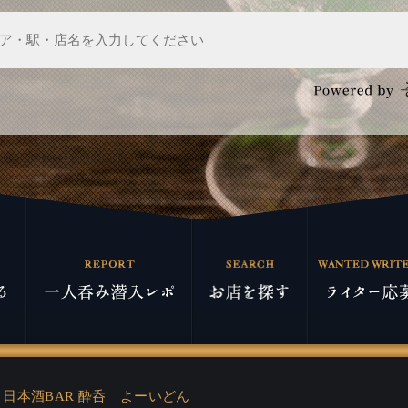
日本酒BAR 酔呑 よーいどん