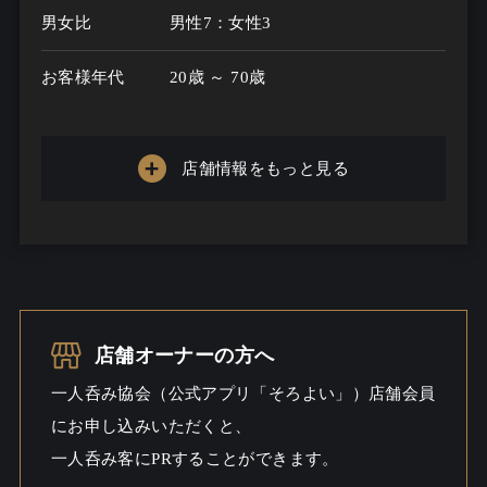
男女比
男性7：女性3
お客様年代
20歳 ～ 70歳
一人呑み
あり
メニュー
店舗情報をもっと見る
お酒の種類
10000
一人呑み予算
500円～2000円
お酒
ウイスキー / ワイン / ビール
店舗オーナーの方へ
一人呑み
しっとり / 出会いあるかも / ワイワ
一人呑み協会（公式アプリ「そろよい」）店舗会員
シーン
イ
にお申し込みいただくと、
一人呑み客にPRすることができます。