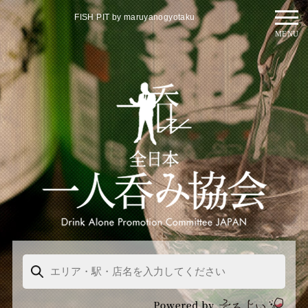
FISH PIT by maruyanogyotaku
MENU