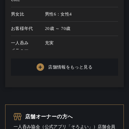
男女比
男性6：女性4
お客様年代
20歳 ～ 70歳
一人呑み
充実
メニュー
お酒の種類
20
店舗情報をもっと見る
一人呑み予算
2000円～5000円
お酒
ビール / 酒こだわる
一人呑み
しっとり / ワイワイ
シーン
店舗オーナーの方へ
一人呑み協会（公式アプリ「そろよい」）店舗会員