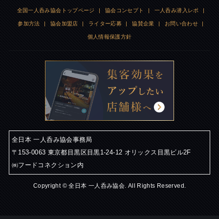
全国一人呑み協会トップページ
|
協会コンセプト
|
一人呑み潜入レポ
|
参加方法
|
協会加盟店
|
ライター応募
|
協賛企業
|
お問い合わせ
|
個人情報保護方針
全日本 一人呑み協会事務局
〒153-0063 東京都目黒区目黒1-24-12 オリックス目黒ビル2F
㈱フードコネクション内
Copyright © 全日本 一人呑み協会. All Rights Reserved.