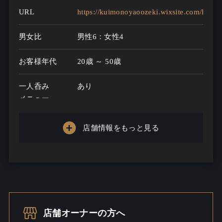
URL
https://kuimonoyaoozeki.wixsite.com/kuim
男女比
男性6：女性4
お客様年代
20歳 ～ 50歳
一人呑み
あり
メニュー
お酒の種類
100
店舗情報をもっと見る
一人呑み予算
...
お酒
酒こだわる / 焼酎こだわる / ビール /
ウイスキー / ワイン
一人呑み
しっとり / 料理充実 / 出会いあるか
店舗オーナーの方へ