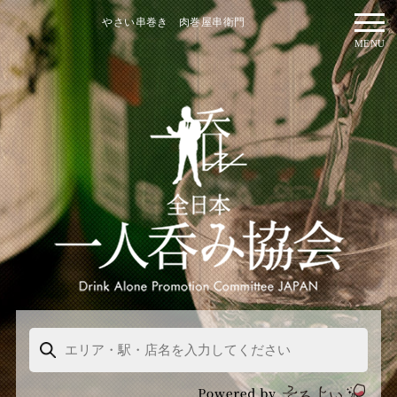
やさい串巻き 肉巻屋串衛門
MENU