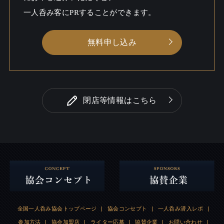
一人呑み客にPRすることができます。
無料申し込み
閉店等情報はこちら
全国一人呑み協会トップページ
|
協会コンセプト
|
一人呑み潜入レポ
|
参加方法
|
協会加盟店
|
ライター応募
|
協賛企業
|
お問い合わせ
|