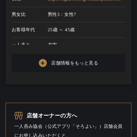
男女比
男性3：女性7
お客様年代
25歳 ～ 45歳
一人呑み
充実
メニュー
店舗情報をもっと見る
お酒の種類
100
一人呑み予算
...
お酒
ビール / ワイン / ウイスキー / 焼酎
こだわる / 酒こだわる
店舗オーナーの方へ
一人呑み
ワイワイ / しっとり / 出会いあるか
一人呑み協会（公式アプリ「そろよい」）店舗会員
シーン
も / 料理充実
にお申し込みいただくと、