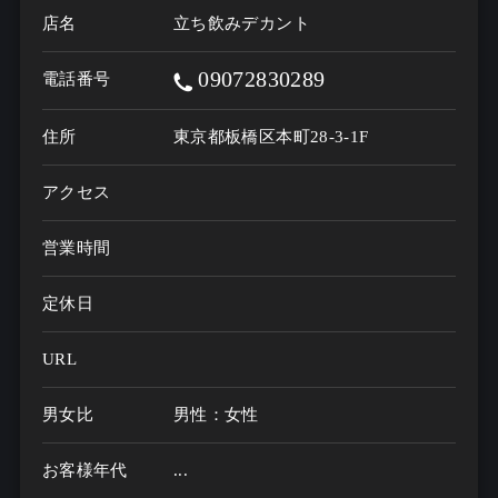
店名
立ち飲みデカント
09072830289
電話番号
住所
東京都板橋区本町28-3-1F
アクセス
営業時間
定休日
URL
男女比
男性：女性
お客様年代
...