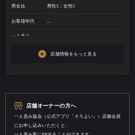
男女比
男性5：女性5
お客様年代
...
一人呑み
メニュー
店舗情報をもっと見る
お酒の種類
一人呑み予算
3000円～5000円
お酒
ワインこだわる / ビール / ワイン /
ウイスキー
店舗オーナーの方へ
一人呑み
料理充実 / しっとり / ワイワイ
一人呑み協会（公式アプリ「そろよい」）店舗会員
シーン
にお申し込みいただくと、
一人呑み客にPRすることができます。