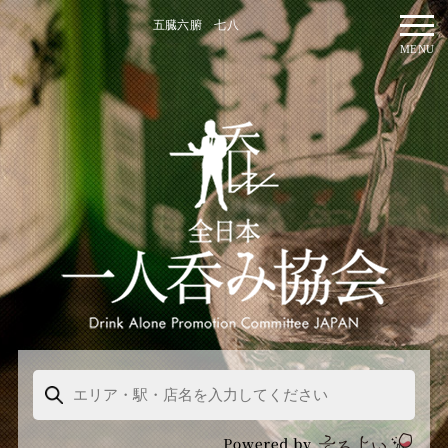
五臓六腑 七八
MENU