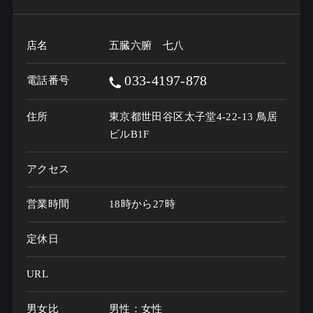
店名
五臓六腑 七八
033-4197-878
電話番号
住所
東京都世田谷区太子堂4-22-13 鳥居
ビルB1F
アクセス
営業時間
18時から27時
定休日
URL
男女比
男性：女性