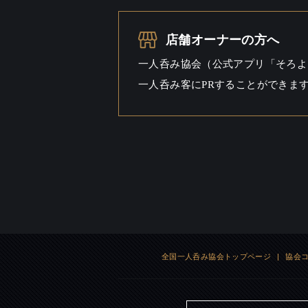
一人呑み
シーン
店舗オーナーの方へ
一人呑み協会（公式アプリ「そろよ
一人呑み客にPRすることができま
全国一人呑み協会トップページ
|
協会