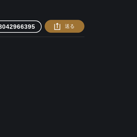
8042966395
送る