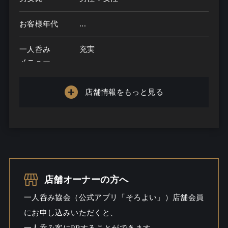
お客様年代
...
一人呑み
充実
メニュー
お酒の種類
0
店舗情報をもっと見る
一人呑み予算
1000円～2000円
お酒
ビール / ウイスキー
一人呑み
しっとり / ワイワイ
シーン
店舗オーナーの方へ
一人呑み協会（公式アプリ「そろよい」）店舗会員
にお申し込みいただくと、
一人呑み客にPRすることができます。