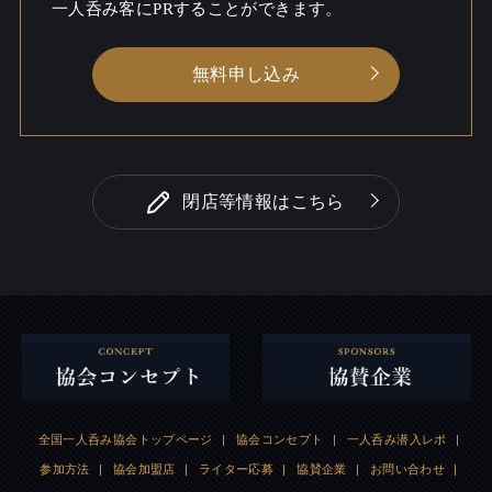
一人呑み客にPRすることができます。
無料申し込み
閉店等情報はこちら
全国一人呑み協会トップページ
|
協会コンセプト
|
一人呑み潜入レポ
|
参加方法
|
協会加盟店
|
ライター応募
|
協賛企業
|
お問い合わせ
|