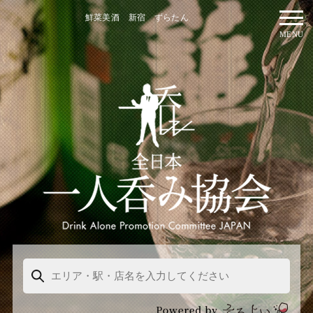
鮮菜美酒 新宿 ずらたん
MENU