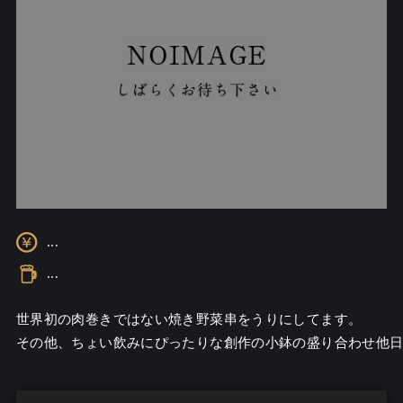
...
...
世界初の肉巻きではない焼き野菜串をうりにしてます。

その他、ちょい飲みにぴったりな創作の小鉢の盛り合わせ他