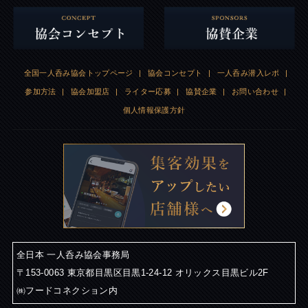
全国一人呑み協会トップページ
|
協会コンセプト
|
一人呑み潜入レポ
|
参加方法
|
協会加盟店
|
ライター応募
|
協賛企業
|
お問い合わせ
|
個人情報保護方針
全日本 一人呑み協会事務局
〒153-0063 東京都目黒区目黒1-24-12 オリックス目黒ビル2F
㈱フードコネクション内