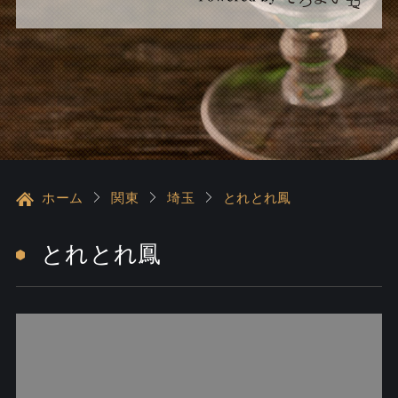
ホーム
関東
埼玉
とれとれ鳳
とれとれ鳳