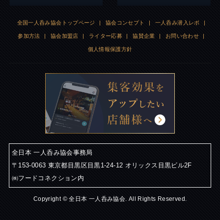
全国一人呑み協会トップページ
|
協会コンセプト
|
一人呑み潜入レポ
|
参加方法
|
協会加盟店
|
ライター応募
|
協賛企業
|
お問い合わせ
|
個人情報保護方針
全日本 一人呑み協会事務局
〒153-0063 東京都目黒区目黒1-24-12 オリックス目黒ビル2F
㈱フードコネクション内
Copyright © 全日本 一人呑み協会. All Rights Reserved.