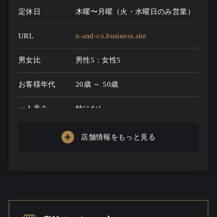
定休日
木曜〜月曜（火・水曜日のみ営業）
URL
n-and-co.business.site
男女比
男性5：女性5
お客様年代
20歳 ～ 50歳
一人呑み
特になし
メニュー
店舗情報をもっと見る
お酒の種類
0
一人呑み予算
2000円～3000円
お酒