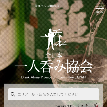
菜食バル 成田商店
MENU