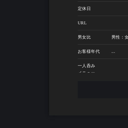
定休日
URL
男女比
男性：
お客様年代
...
一人呑み
メニュー
お酒の種類
一人呑み予算
...
お酒