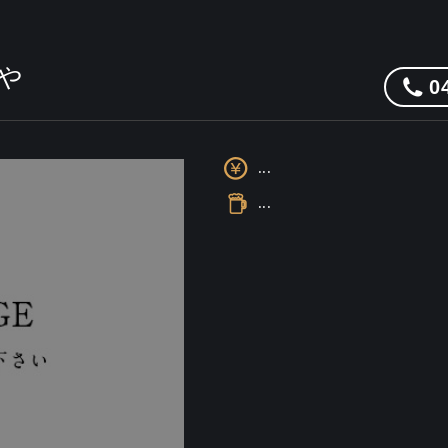
や
0
...
...