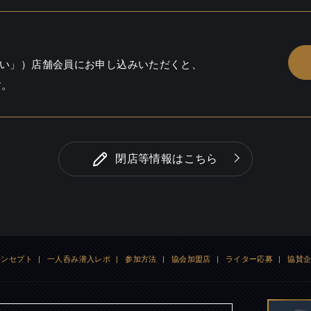
い」）店舗会員にお申し込みいただくと、
す。
閉店等情報はこちら
コンセプト
|
一人呑み潜入レポ
|
参加方法
|
協会加盟店
|
ライター応募
|
協賛