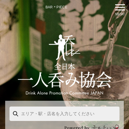
BAR＊PIECE
MENU