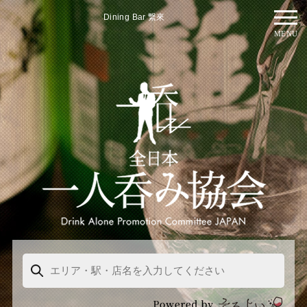
Dining Bar 繋來
MENU