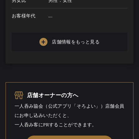
男女比
男性：女性
お客様年代
...
一人呑み
メニュー
店舗情報をもっと見る
お酒の種類
一人呑み予算
...
お酒
店舗オーナーの方へ
一人呑み
一人呑み協会（公式アプリ「そろよい」）店舗会員
シーン
にお申し込みいただくと、
一人呑み客にPRすることができます。