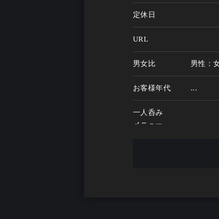
定休日
URL
男女比
男性：
お客様年代
...
一人呑み
メニュー
お酒の種類
一人呑み予算
...
お酒