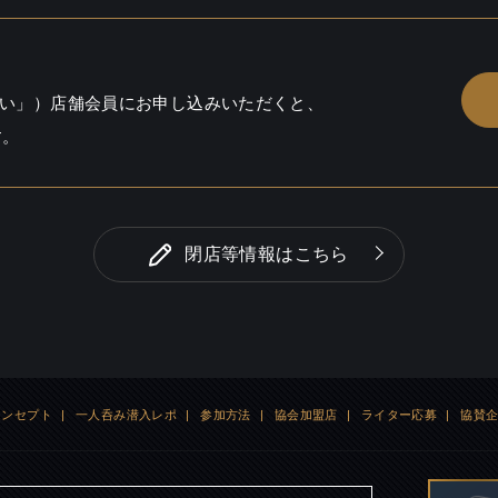
い」）店舗会員にお申し込みいただくと、
す。
閉店等情報はこちら
コンセプト
|
一人呑み潜入レポ
|
参加方法
|
協会加盟店
|
ライター応募
|
協賛