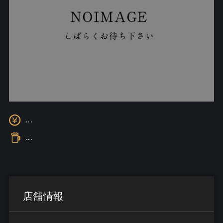
...
...
店舗情報