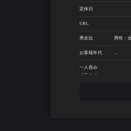
定休日
URL
男女比
男性：
お客様年代
...
一人呑み
メニュー
お酒の種類
一人呑み予算
...
お酒