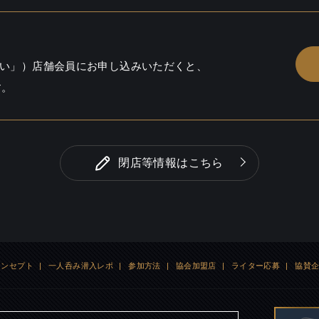
い」）店舗会員にお申し込みいただくと、
す。
閉店等情報はこちら
コンセプト
|
一人呑み潜入レポ
|
参加方法
|
協会加盟店
|
ライター応募
|
協賛