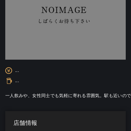
...
...
一人飲みや、女性同士でも気軽に寄れる雰囲気。駅も近いの
店舗情報