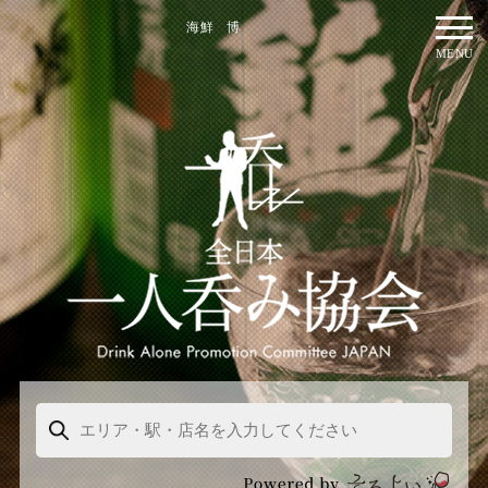
海鮮 博
MENU