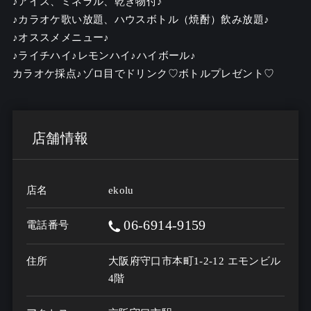
♪アイス、ミネラル、乾き物付♪

♪カラオケ歌い放題、ハウスボトル（焼酎）飲み放題♪

♪オススメメニュー♪ 

♪ライチハイ♪レモンハイ♪ハイボール♪

カラオケ採点♪ゾロ目でドリンク♡ボトルプレゼント♡
店舗情報
店名
ekolu
06-6914-9159
電話番号
住所
大阪府守口市本町1-2-12 エモンビル
4階