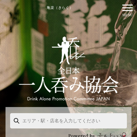
亀楽（きらく）
MENU