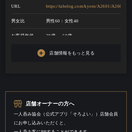
URL
https://tabelog.com/kyoto/A2601/A260401
男女比
男性60：女性40
お客様年代
30歳 ～ 60歳
一人呑み
あり
店舗情報をもっと見る
メニュー
お酒の種類
25
一人呑み予算
3000円～5000円
お酒
酒こだわる
店舗オーナーの方へ
一人呑み協会（公式アプリ「そろよい」）店舗会員
一人呑み
しっとり
にお申し込みいただくと、
シーン
一人呑み客にPRすることができます。