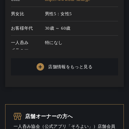
男女比
男性5：女性5
お客様年代
30歳 ～ 60歳
一人呑み
特になし
メニュー
お酒の種類
50
店舗情報をもっと見る
一人呑み予算
3000円～5000円
お酒
ワインこだわる / ワイン / ウイスキ
ー
一人呑み
しっとり
店舗オーナーの方へ
シーン
一人呑み協会（公式アプリ「そろよい」）店舗会員