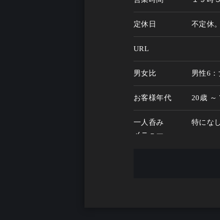
定休日
不定休
URL
男女比
男性6：
お客様年代
20歳 ～
一人呑み
特にな
メニュー
お酒の種類
60
一人呑み予算
3000円
お酒
酒こだわ