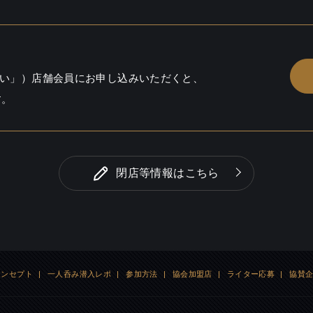
 / しっとり / 出会いあるかも
い」）店舗会員にお申し込みいただくと、
す。
閉店等情報はこちら
コンセプト
|
一人呑み潜入レポ
|
参加方法
|
協会加盟店
|
ライター応募
|
協賛