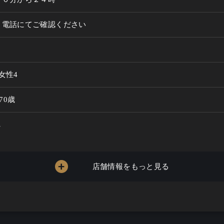
。電話にてご確認ください
女性4
 70歳
し
店舗情報をもっと見る
～6000円
る / ビール / ウイスキー