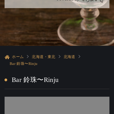
ホーム
北海道・東北
北海道
Bar 鈴珠〜Rinju
Bar 鈴珠〜Rinju