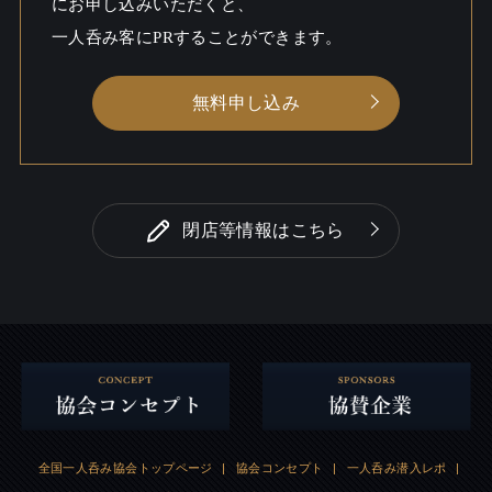
にお申し込みいただくと、
一人呑み客にPRすることができます。
無料申し込み
閉店等情報はこちら
全国一人呑み協会トップページ
|
協会コンセプト
|
一人呑み潜入レポ
|