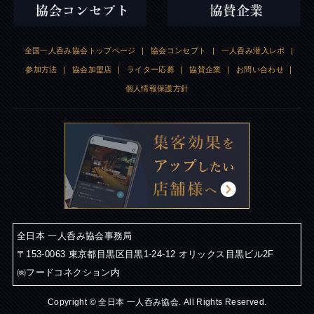
全国一人呑み協会トップページ
|
協会コンセプト
|
一人呑み潜入レポ
|
参加方法
|
協会加盟店
|
ライター応募
|
協賛企業
|
お問い合わせ
|
個人情報保護方針
全日本 一人呑み協会事務局
〒153-0063 東京都目黒区目黒1-24-12 オリックス目黒ビル2F
㈱フードコネクション内
Copyright © 全日本 一人呑み協会. All Rights Reserved.