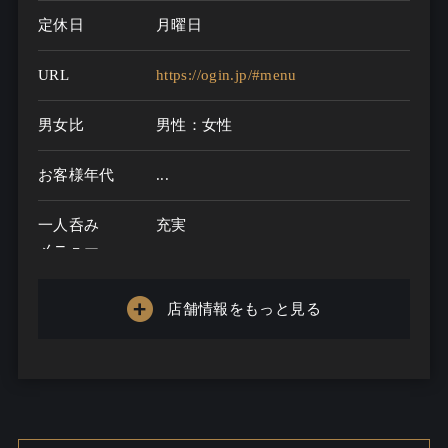
定休日
月曜日
URL
https://ogin.jp/#menu
男女比
男性：女性
お客様年代
...
一人呑み
充実
メニュー
お酒の種類
店舗情報をもっと見る
一人呑み予算
...
お酒
酒こだわる