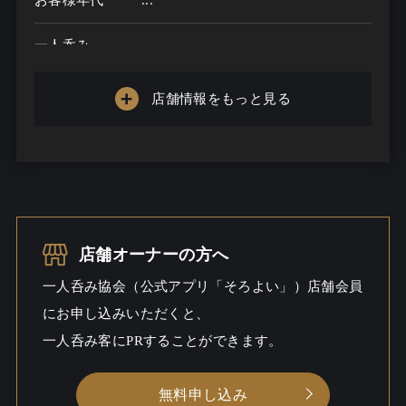
お客様年代
...
一人呑み
メニュー
店舗情報をもっと見る
お酒の種類
一人呑み予算
...
お酒
一人呑み
店舗オーナーの方へ
シーン
一人呑み協会（公式アプリ「そろよい」）店舗会員
にお申し込みいただくと、
一人呑み客にPRすることができます。
無料申し込み