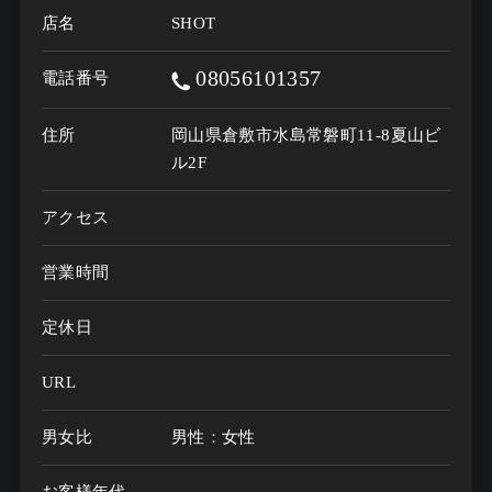
店名
SHOT
08056101357
電話番号
住所
岡山県倉敷市水島常磐町11-8夏山ビ
ル2F
アクセス
営業時間
定休日
URL
男女比
男性：女性