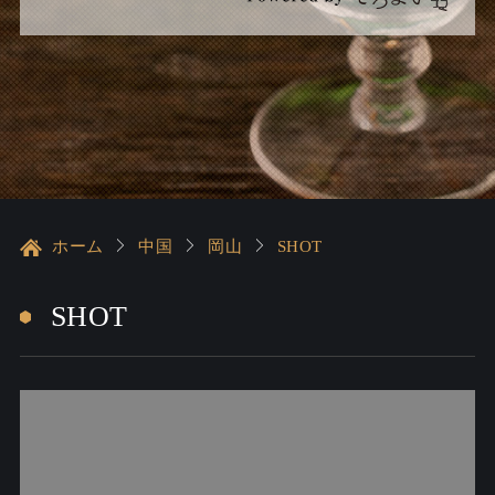
ホーム
中国
岡山
SHOT
SHOT