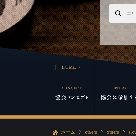
HOME
ホーム
others
others
sl