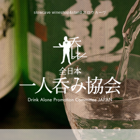
slowcave wineshop&stand スロウカーヴ