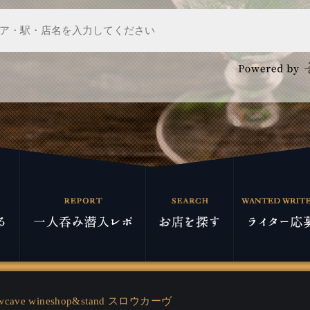
owcave wineshop&stand スロウカーヴ