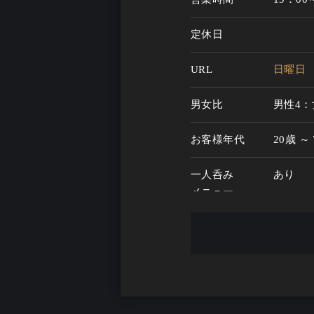
定休日
URL
日曜日
男女比
男性4：
お客様年代
20歳 ～
一人呑み
あり
メニュー
お酒の種類
50
一人呑み予算
2500円
お酒
ウイスキ