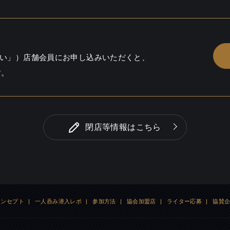
るかも / しっとり / 料理充実
い」）店舗会員にお申し込みいただくと、
す。
閉店等情報はこちら
コンセプト
|
一人呑み潜入レポ
|
参加方法
|
協会加盟店
|
ライター応募
|
協賛