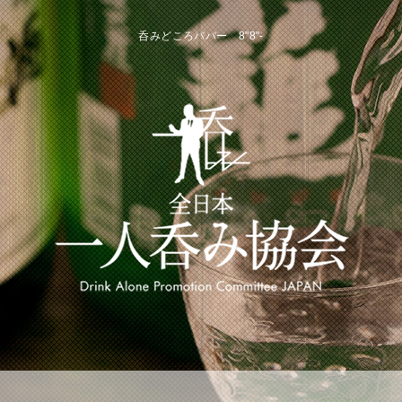
呑みどころババー 8"8"-