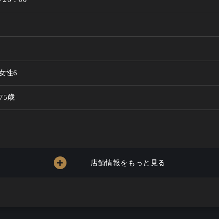
女性6
 75歳
店舗情報をもっと見る
～3000円
ー / ワイン / ビール / 焼酎こだわる / 酒こだわる / ワインこだわ