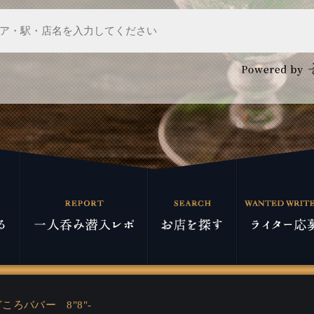
ころババー 8"8"-