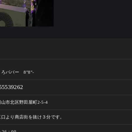
ろババー 8"8"-
55539262
山市北区野田屋町2-5-4
東口より商店街を抜け３分です。
～26：00