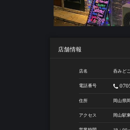
店舗情報
店名
呑みどこ
070
電話番号
住所
岡山県岡
アクセス
岡山駅
営業時間
19：00