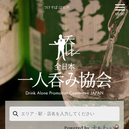
つけそば はせ川
MENU