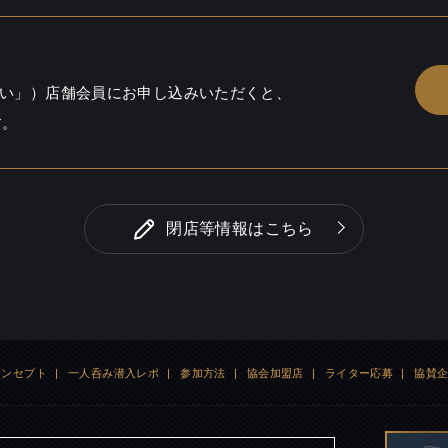
い」）店舗会員にお申し込みいただくと、
す。
閉店等情報はこちら
コンセプト
|
一人呑み潜入レポ
|
参加方法
|
協会加盟店
|
ライター応募
|
協賛