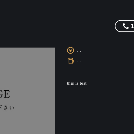
...
...
this is test