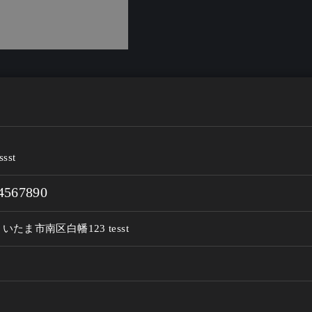
ssst
4567890
たま市南区白幡123 tesst