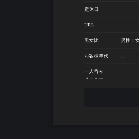
定休日
URL
男女比
男性：
お客様年代
...
一人呑み
メニュー
お酒の種類
一人呑み予算
...
お酒