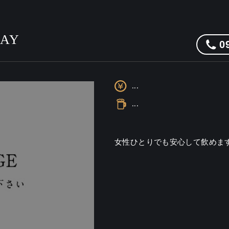
DAY
0
...
...
女性ひとりでも安心して飲めま