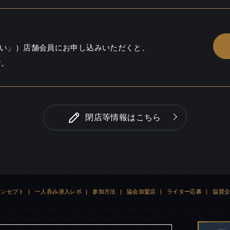
い」）店舗会員にお申し込みいただくと、
す。
閉店等情報はこちら
コンセプト
|
一人呑み潜入レポ
|
参加方法
|
協会加盟店
|
ライター応募
|
協賛