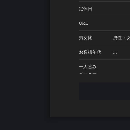
定休日
URL
男女比
男性：
お客様年代
...
一人呑み
メニュー
お酒の種類
一人呑み予算
...
お酒