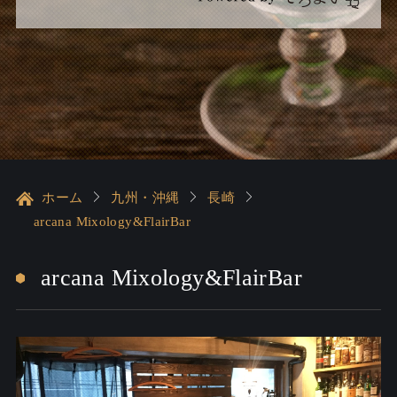
ホーム
九州・沖縄
長崎
arcana Mixology&FlairBar
arcana Mixology&FlairBar