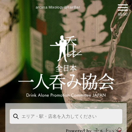
arcana Mixology&FlairBar
MENU