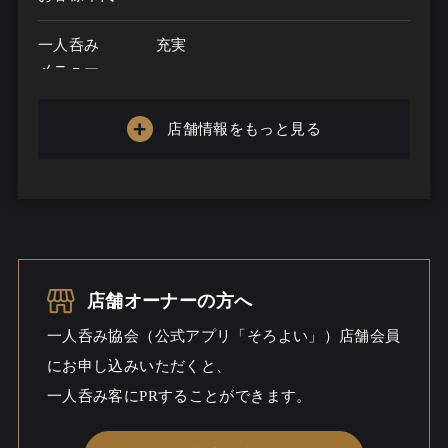
一人呑み
充実
メニュー
お酒の種類
100
店舗情報をもっと見る
一人呑み予算
...
お酒
酒こだわる / ウイスキー
一人呑み
しっとり / 料理充実
シーン
店舗オーナーの方へ
一人呑み協会（公式アプリ「そろよい」）店舗会員
にお申し込みいただくと、
一人呑み客にPRすることができます。