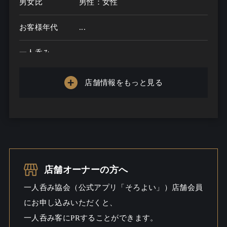
男女比
男性：女性
お客様年代
...
一人呑み
メニュー
店舗情報をもっと見る
お酒の種類
一人呑み予算
...
お酒
一人呑み
店舗オーナーの方へ
シーン
一人呑み協会（公式アプリ「そろよい」）店舗会員
にお申し込みいただくと、
一人呑み客にPRすることができます。