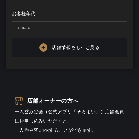
お客様年代
...
一人呑み
メニュー
店舗情報をもっと見る
お酒の種類
60
一人呑み予算
3000円～4000円
お酒
酒こだわる / 焼酎こだわる / ビール
一人呑み
しっとり
店舗オーナーの方へ
シーン
一人呑み協会（公式アプリ「そろよい」）店舗会員
にお申し込みいただくと、
一人呑み客にPRすることができます。