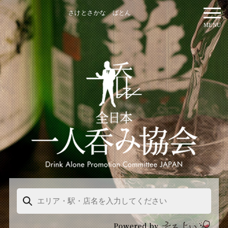
さけとさかな ばとん
MENU