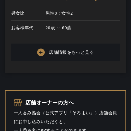
男女比
男性8：女性2
お客様年代
20歳 ～ 60歳
一人呑み
特になし
メニュー
店舗情報をもっと見る
お酒の種類
50
一人呑み予算
1000円～3000円
お酒
酒こだわる
店舗オーナーの方へ
一人呑み
しっとり
一人呑み協会（公式アプリ「そろよい」）店舗会員
シーン
にお申し込みいただくと、
一人呑み客にPRすることができます。