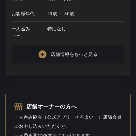
お客様年代
20歳 ～ 80歳
一人呑み
特になし
メニュー
お酒の種類
20
店舗情報をもっと見る
一人呑み予算
1000円～5000円
お酒
ウイスキー / 焼酎こだわる / ワイン /
ビール
一人呑み
しっとり
店舗オーナーの方へ
シーン
一人呑み協会（公式アプリ「そろよい」）店舗会員
にお申し込みいただくと、
一人呑み客にPRすることができます。