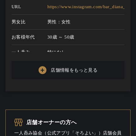
URL
https://www.instagram.com/bar_diana_first
男女比
男性：女性
お客様年代
30歳 ～ 50歳
一人呑み
特になし
メニュー
店舗情報をもっと見る
お酒の種類
一人呑み予算
...
お酒
一人呑み
しっとり / ワイワイ / 出会いあるか
店舗オーナーの方へ
シーン
も / 料理充実
一人呑み協会（公式アプリ「そろよい」）店舗会員