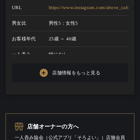
URL
https://www.instagram.com/above_cafe_bar
男女比
男性5：女性5
お客様年代
25歳 ～ 40歳
一人呑み
特になし
メニュー
店舗情報をもっと見る
お酒の種類
30
一人呑み予算
2000円～5000円
お酒
ウイスキー / ワイン / ビール / 酒こ
だわる
店舗オーナーの方へ
一人呑み
しっとり / 出会いあるかも
一人呑み協会（公式アプリ「そろよい」）店舗会員