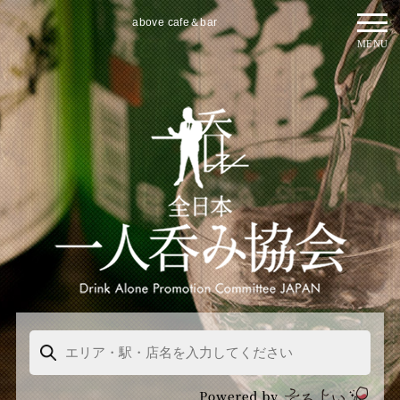
above cafe＆bar
MENU