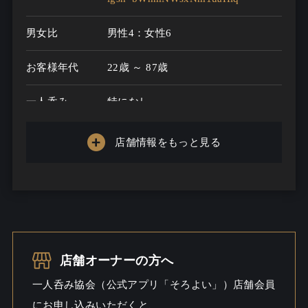
男女比
男性4：女性6
お客様年代
22歳 ～ 87歳
一人呑み
特になし
メニュー
店舗情報をもっと見る
お酒の種類
10
一人呑み予算
2000円～5000円
お酒
ビール / ウイスキー
一人呑み
ワイワイ / 出会いあるかも
店舗オーナーの方へ
シーン
一人呑み協会（公式アプリ「そろよい」）店舗会員
にお申し込みいただくと、