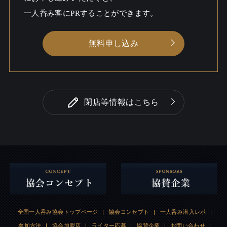
一人呑み客にPRすることができます。
無料申し込み
閉店等情報はこちら
全国一人呑み協会トップページ
|
協会コンセプト
|
一人呑み潜入レポ
|
参加方法
|
協会加盟店
|
ライター応募
|
協賛企業
|
お問い合わせ
|