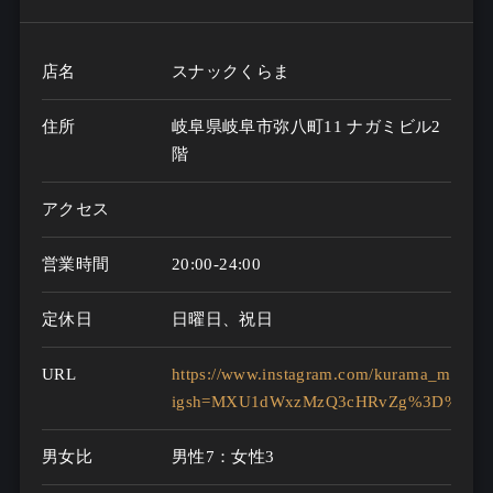
店名
スナックくらま
住所
岐阜県岐阜市弥八町11 ナガミビル2
階
アクセス
営業時間
20:00-24:00
定休日
日曜日、祝日
URL
https://www.instagram.com/kurama_miki?
igsh=MXU1dWxzMzQ3cHRvZg%3D%3D&ut
男女比
男性7：女性3