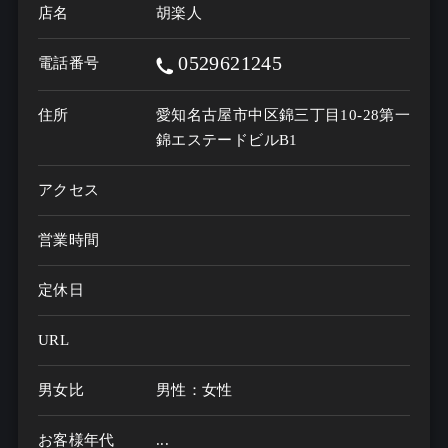
店名
胡楽人
0529621245
電話番号
住所
愛知名古屋市中区錦三丁目10-28第一
錦エステードビルB1
アクセス
営業時間
定休日
URL
男女比
男性：女性
お客様年代
...