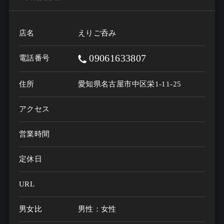
店名
えりご呑み
09061633807
電話番号
住所
愛知県名古屋市中区栄1-11-25
アクセス
営業時間
定休日
URL
男女比
男性：女性