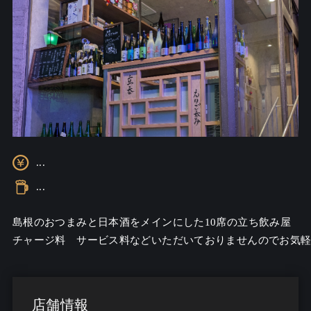
...
...
島根のおつまみと日本酒をメインにした10席の立ち飲み屋

チャージ料　サービス料などいただいておりませんのでお気
店舗情報