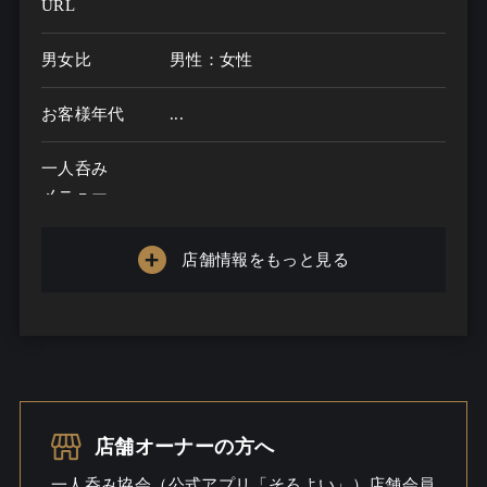
URL
男女比
男性：女性
お客様年代
...
一人呑み
メニュー
お酒の種類
店舗情報をもっと見る
一人呑み予算
...
お酒
一人呑み
シーン
店舗オーナーの方へ
一人呑み協会（公式アプリ「そろよい」）店舗会員