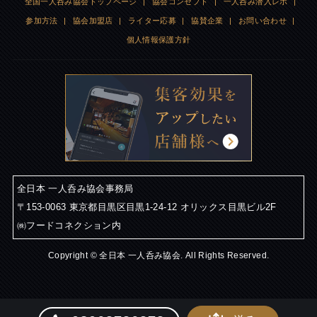
全国一人呑み協会トップページ
|
協会コンセプト
|
一人呑み潜入レポ
|
参加方法
|
協会加盟店
|
ライター応募
|
協賛企業
|
お問い合わせ
|
個人情報保護方針
全日本 一人呑み協会事務局
〒153-0063 東京都目黒区目黒1-24-12 オリックス目黒ビル2F
㈱フードコネクション内
Copyright © 全日本 一人呑み協会. All Rights Reserved.