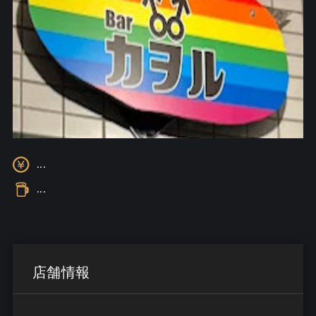
...
...
店舗情報