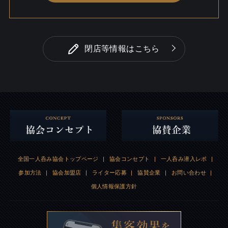
閉店等情報はこちら
全国一人呑み協会トップページ
|
協会コンセプト
|
一人呑み潜入レポ
|
参加方法
|
協会加盟店
|
ライター応募
|
協賛企業
|
お問い合わせ
|
個人情報保護方針